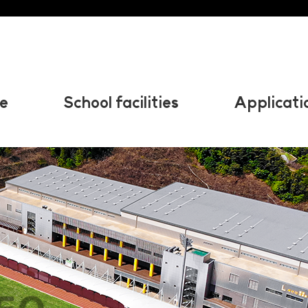
e
School facilities
Applicati
Outdoor
Stage