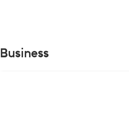
Business
Our Business
사업소개