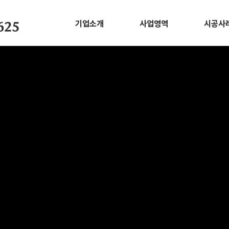
기업소개
사업영역
시공사
625
CEO 인사말
막구조사업
스포츠
회사소개
ETFE사업
그늘막
ESG
나라장터
야외무
학교시