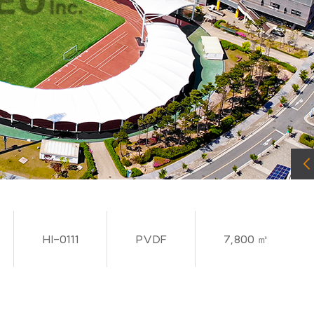
야외 무대
공연장 / 야외무대 전천후 이용을 위한
서비스를 제공합니다.
HI-0211
HI-169
PTFE
HI-0111
HI-0312
PVF
PVF
Iconic
PVDF
PTFE
331 ㎡
1,563 ㎡
Saudi Arabia
7,800 ㎡
163 ㎡
VIEW MORE