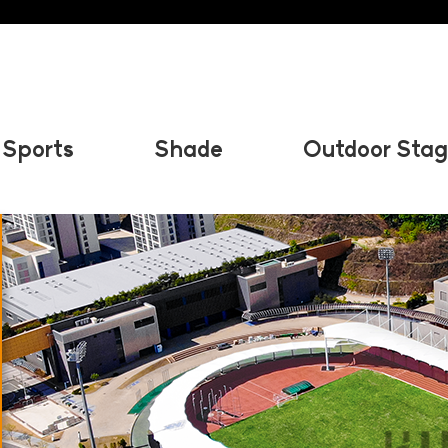
Sports
Shade
Outdoor Stag
Shade
그늘막