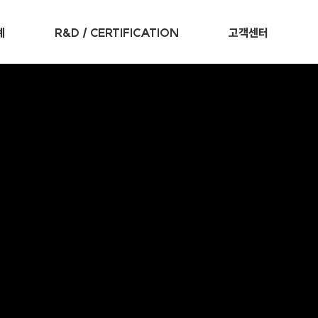
례
R&D / CERTIFICATION
고객센터
인증 및 특허
사업장소개
R&D 센터
Q&A문의
대
조달우수제품
설