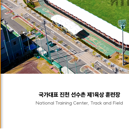
공원 / 놀이터 / 수영장 / 정류장 / 관람석 등에서
야외 활동에 편의를 위한 서비스를 제공합니다.
단양 매포 생활체육공원 풋살장/농구장
안성 삼죽면 테니스장/족구장
국가대표 진천 선수촌 제1육상 훈련장
국가대표 선수촌 태극광장 버스정류장
평택 소사벌 레포츠공원 농구장
단양 남천캠핑장
마카오 NAPE 스포츠 공원
용인 동백호수공원 야외무대
평택 라온고등학교 스탠드
정읍 금붕동 게이트볼장
험프리 미군부대 수영장
아산 곡교천 야외무대
서울 배화여자중학교
평택 신한고등학교
단양 가산리 야외무대
평택 내리 문화공원
군포신흥초등학교
평택 한국 소리터
평택 농업기술센터
용인 죽전고등학교
평택 현덕축구장
서울고명중학교
아산 신정호 수영장
장수 물빛공원
Crossrail Place Roof Garden
The American Art Museum
Masjid Al-Nabawi, Madinah
Suvarnabhumi Airport
Bagram Air Base
Allianz Arena
National Training Center, Track and Field
National Training Center, Bus Stop
Gomyeong Middle School
Dongbaek-Lake Park
VIEW MORE