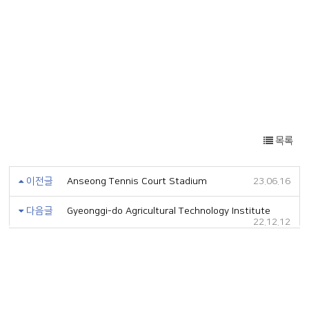
목록
이전글
Anseong Tennis Court Stadium
23.06.16
다음글
Gyeonggi-do Agricultural Technology Institute
22.12.12